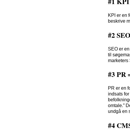
#1 KPI
KPI er en 
beskrive m
#2 SEO
SEO er en 
til søgema
marketers 
#3 PR =
PR er en f
indsats fo
befolkning
omtale.” D
undgå en s
#4 CMS