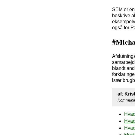
SEM er en 
beskrive a
eksempelvi
også for P
#Micha
Afslutnings
samarbejde
blandt an
forklaring
især brugba
af: Kri
Kommunika
Hvad
Hvad
Hvad
Mest 