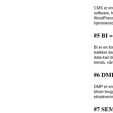
CMS er en 
software, 
WordPress,
hjemmesid
#5 BI =
BI er en fo
trækker da
data kan b
trends, nå
#6 DMP
DMP er en 
bliver bru
eksekverin
#7 SEM