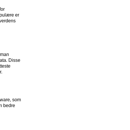
for
opulære er
 verdens
r man
ata. Disse
tteste
r.
tware, som
en bedre