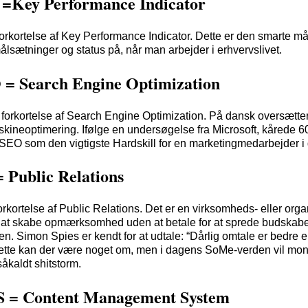
 =Key Performance Indicator
forkortelse af Key Performance Indicator. Dette er den smarte m
ålsætninger og status på, når man arbejder i erhvervslivet.
 = Search Engine Optimization
forkortelse af Search Engine Optimization. På dansk oversætt
skineoptimering. Ifølge en undersøgelse fra Microsoft, kårede 6
SEO som den vigtigste Hardskill for en marketingmedarbejder i d
 Public Relations
orkortelse af Public Relations. Det er en virksomheds- eller orga
r at skabe opmærksomhed uden at betale for at sprede budskabet
en. Simon Spies er kendt for at udtale: “Dårlig omtale er bedre 
ette kan der være noget om, men i dagens SoMe-verden vil mon
åkaldt shitstorm.
 = Content Management System