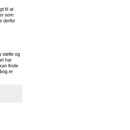
 til at
ner som
 derfor
a støtte og
el har
kan finde
bog er