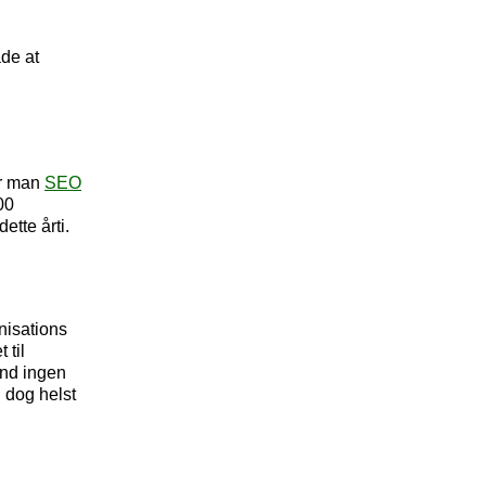
åde at
er man
SEO
00
ette årti.
nisations
 til
end ingen
 dog helst