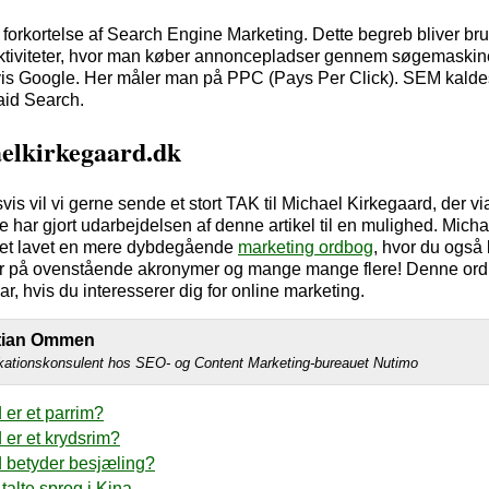
forkortelse af Search Engine Marketing. Dette begreb bliver brugt
ktiviteter, hvor man køber annoncepladser gennem søgemaski
s Google. Her måler man på PPC (Pays Per Click). SEM kaldes
aid Search.
elkirkegaard.dk
vis vil vi gerne sende et stort TAK til Michael Kirkegaard, der vi
 har gjort udarbejdelsen af denne artikel til en mulighed. Micha
det lavet en mere dybdegående
marketing ordbog
, hvor du også 
er på ovenstående akronymer og mange mange flere! Denne ord
r, hvis du interesserer dig for online marketing.
stian Ommen
tionskonsulent hos SEO- og Content Marketing-bureauet Nutimo
 er et parrim?
 er et krydsrim?
 betyder besjæling?
talte sprog i Kina