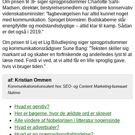
Om prisen til 3F siger sprogprisdommer Charlotte Sahl-
Madsen, direktør, bestyrelsesmedlem og tidligere konservativ
videnskabsminister: ”fagbevægelsen har altid kunnet noget
med kommunikation. Sproget blomstrer. Budskaberne står
energifyldte og modstandsdygtige – altid klar til kamp. Sådan
er det også i 2019.”
Om prisen til Lej et Lig Biludlejning siger sprogprisdommer
og kommunikationsrådgiver Sune Bang: ”Teksten skiller sig
markant ud og skaber en forfriskende og anderledes lyst til at
læse med. Fordi vi ved, at vi altid får en lille sproglig gave,
hvis vi bruger tiden.”
af: Kristian Ommen
Kommunikationskonsulent hos SEO- og Content Marketing-bureauet
Nutimo
Hvad er genitiv?
Her er bøgerne, hvor de ældste ord er skrevet
Alle vindere af Nobelprisen i litteratur nogensinde
Hvad er adverbialer?
Hvad er en præpositionsforbindelse?